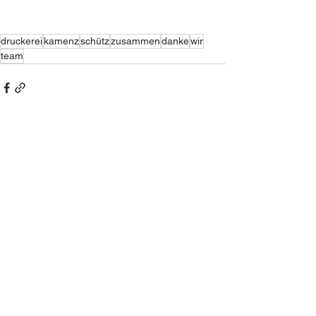
druckerei
kamenz
schütz
zusammen
danke
wir
team