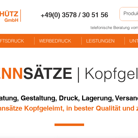
+49(0) 3578 / 30 51 56
telefonische Beratung vom
FTSDRUCK
WERBEDRUCK
LEISTUNGEN
UN
| Kopfge
ENN
SÄTZE
atung, Gestaltung, Druck, Lagerung, Versand,
nsätze Kopfgeleimt, in bester Qualität und