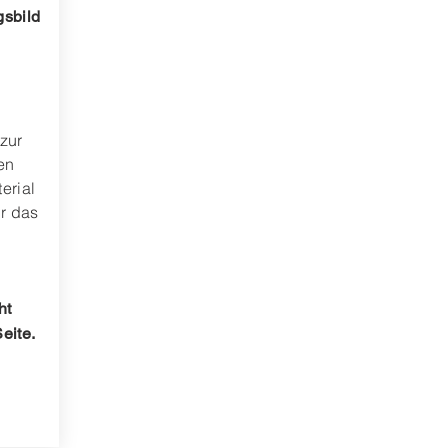
sbild
 zur
en
erial
ür das
ht
eite.