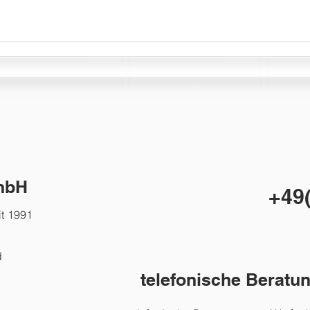
mbH
+49(
it 1991
d
telefonische Beratu