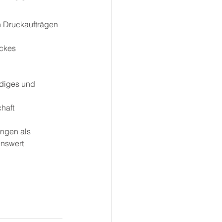
n Druckaufträgen 
ckes
diges und 
chaft
ngen als 
enswert