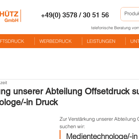
+49(0) 3578 / 30 51 56
telefonische Beratung vom
FTSDRUCK
WERBEDRUCK
LEISTUNGEN
UN
zeit
ung unserer Abteilung Offsetdruck s
loge/-in Druck
Zur Verstärkung unserer Abteilung O
suchen wir:
Medientechnologe/-in