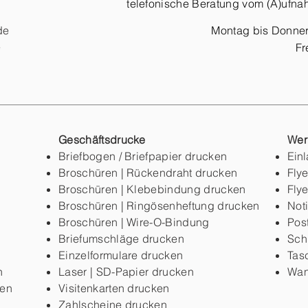
telefonische Beratung vom (A)ufna
de
Montag bis Donner
e
Fr
Geschäftsdrucke
Wer
Briefbogen / Briefpapier drucken
Ein
Broschüren | Rückendraht drucken
Flye
Broschüren | Klebebindung drucken
Flye
Broschüren | Ringösenheftung drucken
Not
Broschüren | Wire-O-Bindung
Pos
Briefumschläge drucken
Sch
Einzelformulare drucken
Tas
n
Laser | SD-Papier drucken
Wan
ken
Visitenkarten drucken
Zahlscheine drucken